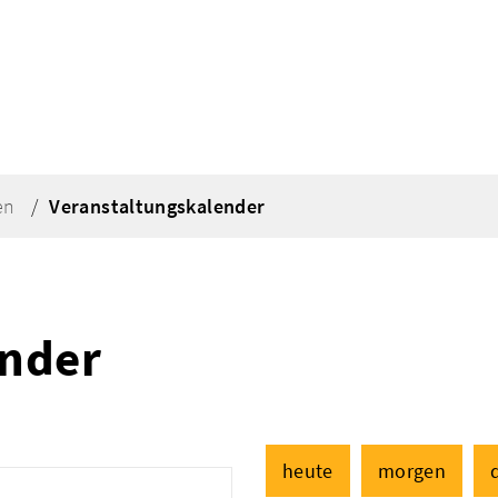
en
Veranstaltungskalender
ender
heute
morgen