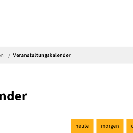
en
Veranstaltungskalender
ender
heute
morgen