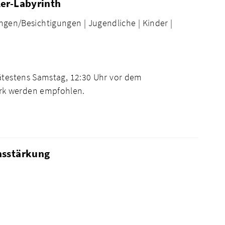
ler-Labyrinth
ngen/Besichtigungen |
Jugendliche |
Kinder |
pätestens Samstag, 12:30 Uhr vor dem
rk werden empfohlen.
nsstärkung