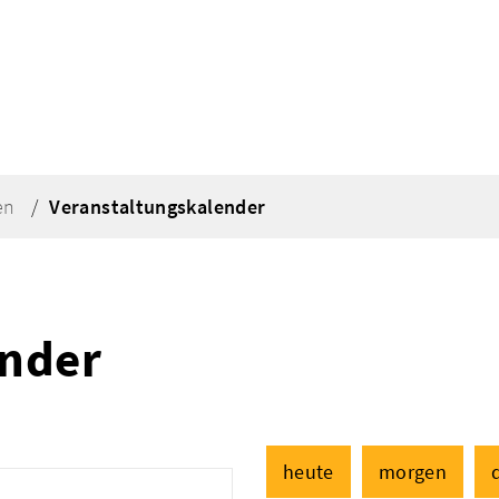
en
Veranstaltungskalender
ender
heute
morgen