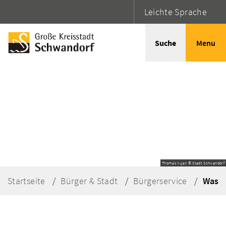
Leichte Sprache
Suche
Menu
Thomas Kujat © Stadt Schwandorf
Startseite
Bürger & Stadt
Bürgerservice
Was e