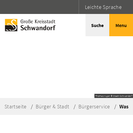
Leichte Sprache
Suche
Menu
Thomas Kujat © Stadt Schwandorf
Startseite
Bürger & Stadt
Bürgerservice
Was e