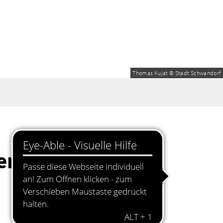
Thomas Kujat © Stadt Schwandorf
er Wahl