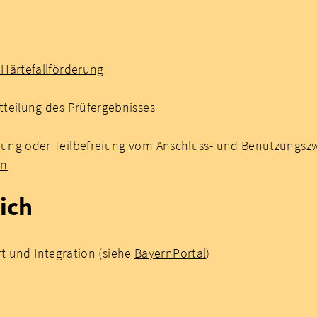
 Härtefallförderung
tteilung des Prüfergebnisses
iung oder Teilbefreiung vom Anschluss- und Benutzungsz
en
ich
rt und Integration (siehe
BayernPortal
)