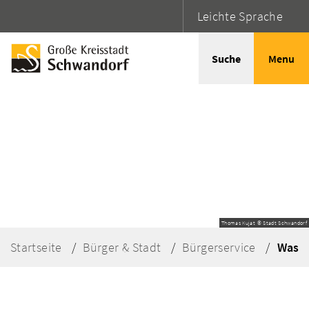
Leichte Sprache
Suche
Menu
Thomas Kujat © Stadt Schwandorf
Startseite
Bürger & Stadt
Bürgerservice
Was e