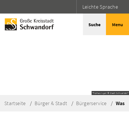
Leichte Sprache
Suche
Menu
Thomas Kujat © Stadt Schwandorf
Startseite
Bürger & Stadt
Bürgerservice
Was e