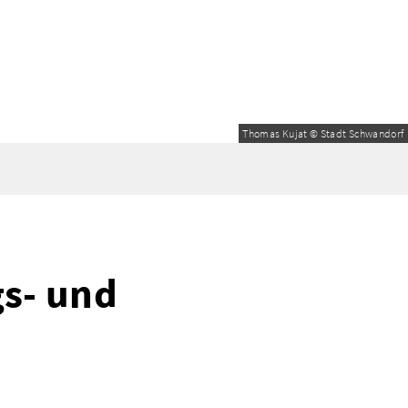
Thomas Kujat © Stadt Schwandorf
s- und