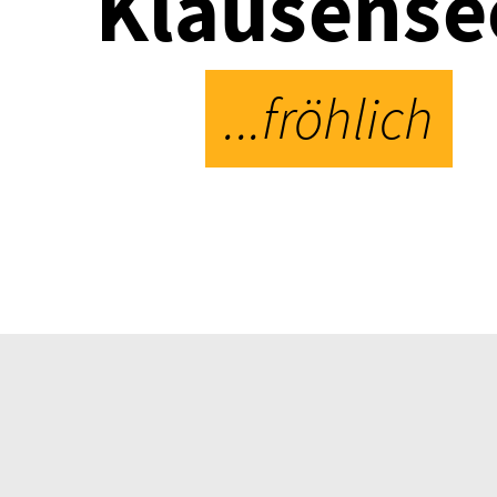
Klausense
...fröhlich
Dienstag - Donnerstag