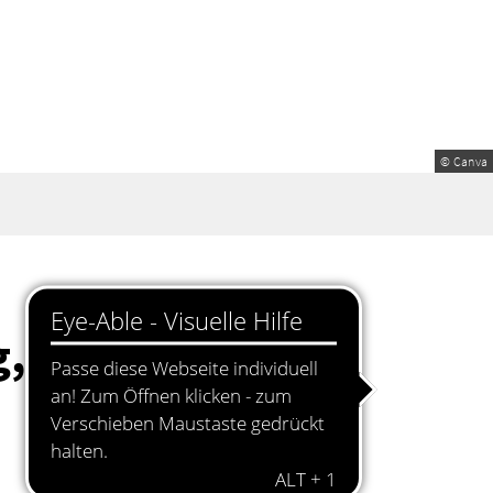
© Canva
g, 23. September