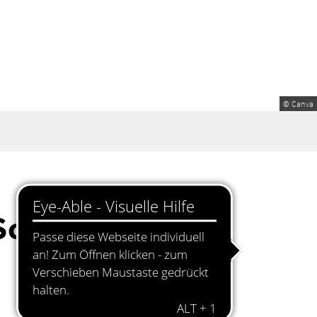
© Canva
 Schwandorf