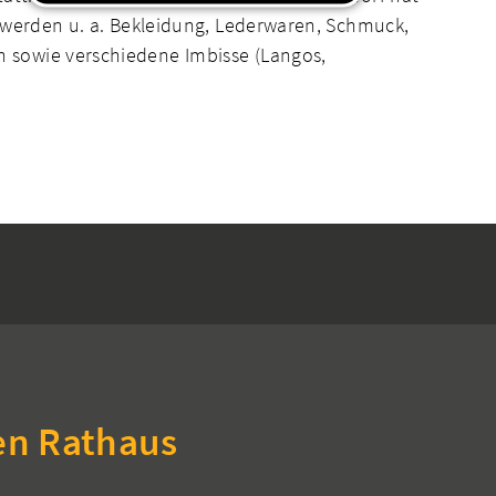
s werden u. a. Bekleidung, Lederwaren, Schmuck,
 sowie verschiedene Imbisse (Langos,
en Rathaus