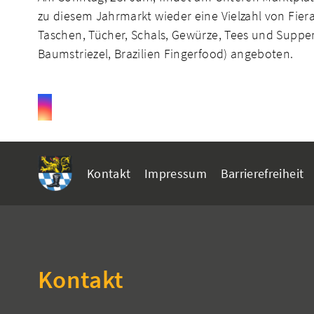
zu diesem Jahrmarkt wieder eine Vielzahl von Fier
Taschen, Tücher, Schals, Gewürze, Tees und Supp
Baumstriezel, Brazilien Fingerfood) angeboten.
Kontakt
Impressum
Barrierefreiheit
Kontakt