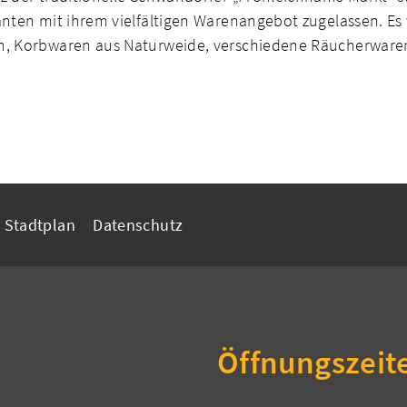
anten mit ihrem vielfältigen Warenangebot zugelassen. E
en, Korbwaren aus Naturweide, verschiedene Räucherwaren
Stadtplan
Datenschutz
Öffnungszeit