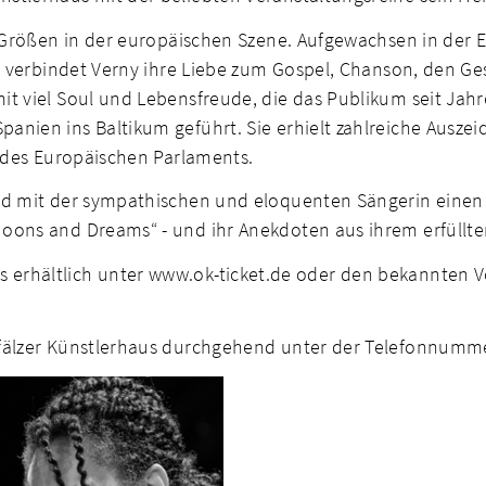
 Größen in der europäischen Szene. Aufgewachsen in der Elf
rt verbindet Verny ihre Liebe zum Gospel, Chanson, den G
t viel Soul und Lebensfreude, die das Publikum seit Jah
nien ins Baltikum geführt. Sie erhielt zahlreiche Auszei
“ des Europäischen Parlaments.
d mit der sympathischen und eloquenten Sängerin einen Q
oons and Dreams“ - und ihr Anekdoten aus ihrem erfüllte
ickets erhältlich unter www.ok-ticket.de oder den bekannten 
pfälzer Künstlerhaus durchgehend unter der Telefonnumm