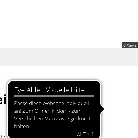
© Canva
ei Sven Faller
erbstprogramm.