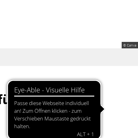
© Canva
ür die