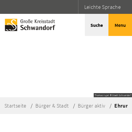
Leichte Sprache
Suche
Menu
Thomas Kujat © Stadt Schwandorf
Startseite
Bürger & Stadt
Bürger aktiv
Ehrung