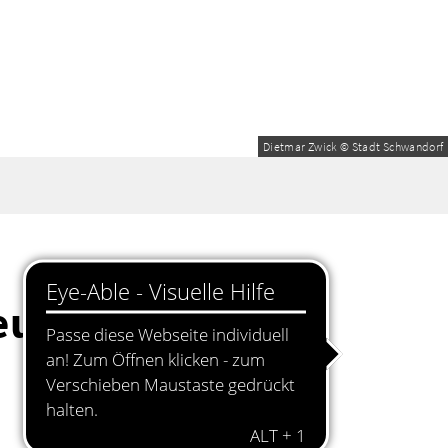
Dietmar Zwick © Stadt Schwandorf
euzberg