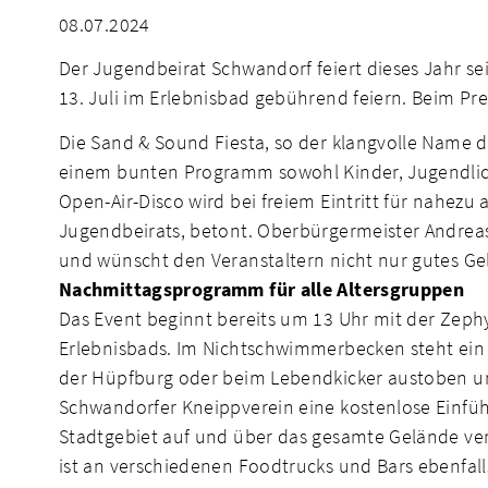
08.07.2024
Der Jugendbeirat Schwandorf feiert dieses Jahr s
13. Juli im Erlebnisbad gebührend feiern. Beim Pres
Die Sand & Sound Fiesta, so der klangvolle Name d
einem bunten Programm sowohl Kinder, Jugendlich
Open-Air-Disco wird bei freiem Eintritt für nahezu
Jugendbeirats, betont. Oberbürgermeister Andreas
und wünscht den Veranstaltern nicht nur gutes Gel
Nachmittagsprogramm für alle Altersgruppen
Das Event beginnt bereits um 13 Uhr mit der Zeph
Erlebnisbads. Im Nichtschwimmerbecken steht ei
der Hüpfburg oder beim Lebendkicker austoben un
Schwandorfer Kneippverein eine kostenlose Einfü
Stadtgebiet auf und über das gesamte Gelände vert
ist an verschiedenen Foodtrucks und Bars ebenfall