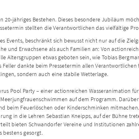
ein 20-jähriges Bestehen. Dieses besondere Jubiläum möc
setermin stellten die Verantwortlichen das vielfältige Pro
es Events, beschränkt sich bewusst nicht nur auf die Ziel
e und Erwachsene als auch Familien an: Von actionreich
 alle Altersgruppen etwas geboten sein, wie Tobias Bergm
 Feller dankte beim Pressetermin allen Verantwortlichen 
ingen, sondern auch eine stabile Wetterlage.
yrus Pool Party – einer actionreichen Wasseranimation 
n Meerjungfrauenschwimmen auf dem Programm. Darüber h
d beim Feuerlöschen oder Kinderschminken mitmachen. I
hrung in die Lehren Sebastian Kneipps, auf der Bühne tr
eilt bieten Schwandorfer Vereine und Institutionen zahlr
s bestens gesorgt.