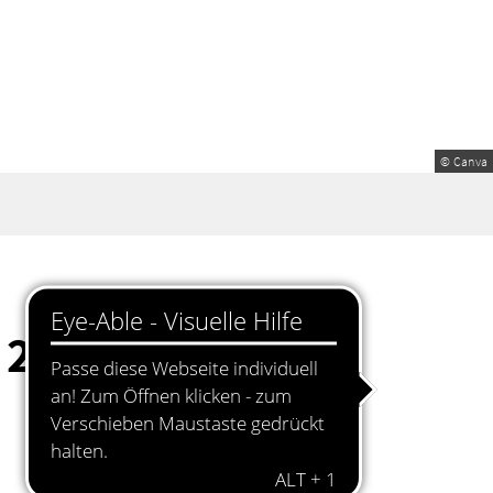
© Canva
 20-jährigen