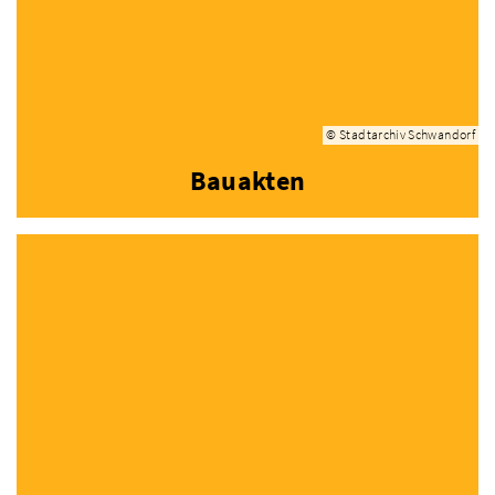
© Stadtarchiv Schwandorf
Bauakten