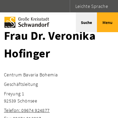
Leichte Sprache
Startseite
Adressen
Suche
Menu
Frau Dr. Veronika
Hofinger
Centrum Bavaria Bohemia
Geschäftsleitung
Freyung 1
92539 Schönsee
Telefon: 09674 924877