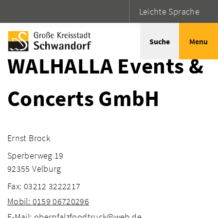
Leichte Sprache
Startseite
Adressen
Suche
Menu
WALHALLA Events &
Concerts GmbH
Ernst Brock
Sperberweg 19
92355 Velburg
Fax: 03212 3222217
Mobil: 0159 06720296
E-Mail: oberpfalzfoodtruck@web.de