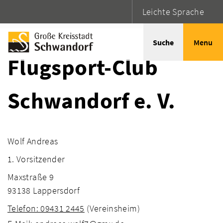
Leichte Sprache
Startseite
Adressen
Suche
Menu
Flugsport-Club
Schwandorf e. V.
Wolf Andreas
1. Vorsitzender
Maxstraße 9
93138 Lappersdorf
Telefon: 09431 2445
(Vereinsheim)