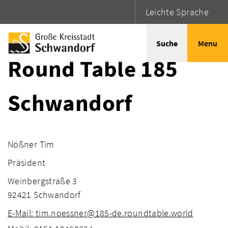
Leichte Sprache
Startseite
Adressen
Suche
Menu
Round Table 185
Schwandorf
Nößner Tim
Präsident
Weinbergstraße 3
92421 Schwandorf
E-Mail: tim.noessner@185-de.roundtable.world