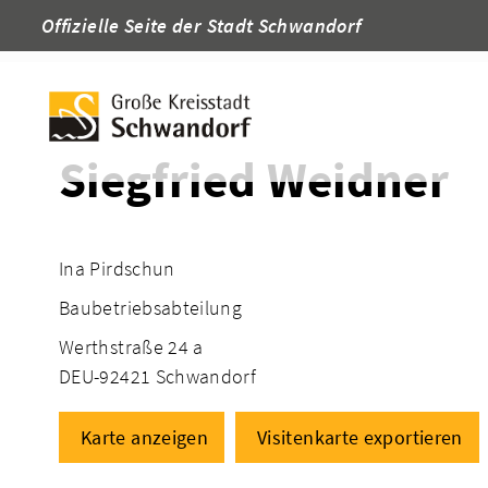
Offizielle Seite der Stadt Schwandorf
Startseite
Adressen
Siegfried Weidner
Ina Pirdschun
Baubetriebsabteilung
Werthstraße 24 a
DEU-92421 Schwandorf
Karte anzeigen
Visitenkarte exportieren