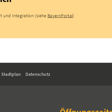
rt und Integration (siehe
BayernPortal
)
Stadtplan
Datenschutz
Öffnungszeit