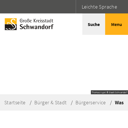
Leichte Sprache
Suche
Menu
Thomas Kujat © Stadt Schwandorf
Startseite
Bürger & Stadt
Bürgerservice
Was e