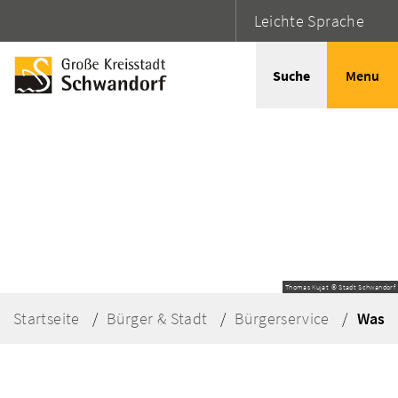
Leichte Sprache
Suche
Menu
Thomas Kujat © Stadt Schwandorf
Startseite
Bürger & Stadt
Bürgerservice
Was e