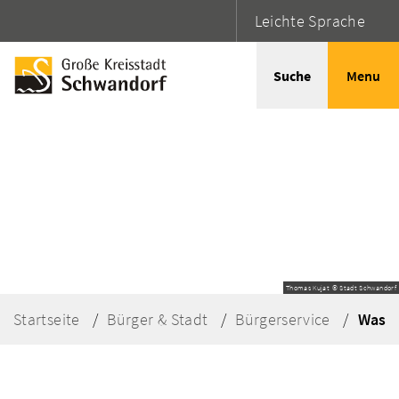
Leichte Sprache
Suche
Menu
Thomas Kujat © Stadt Schwandorf
Startseite
Bürger & Stadt
Bürgerservice
Was e