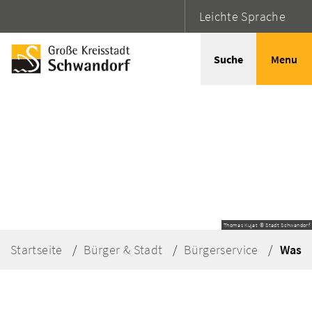
Leichte Sprache
Suche
Menu
Thomas Kujat © Stadt Schwandorf
Startseite
Bürger & Stadt
Bürgerservice
Was e