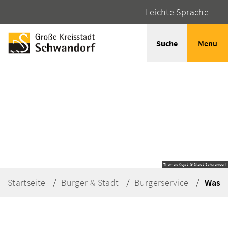
Leichte Sprache
Suche
Menu
Thomas Kujat © Stadt Schwandorf
Startseite
Bürger & Stadt
Bürgerservice
Was e