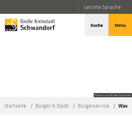
Leichte Sprache
Suche
Menu
Thomas Kujat © Stadt Schwandorf
Startseite
Bürger & Stadt
Bürgerservice
Was e