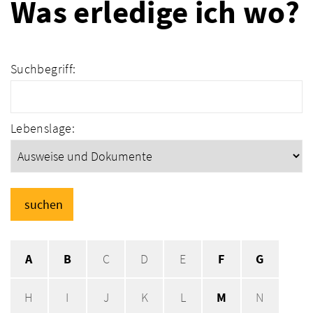
Was erledige ich wo?
Suchbegriff:
Lebenslage:
suchen
A
B
C
D
E
F
G
H
I
J
K
L
M
N