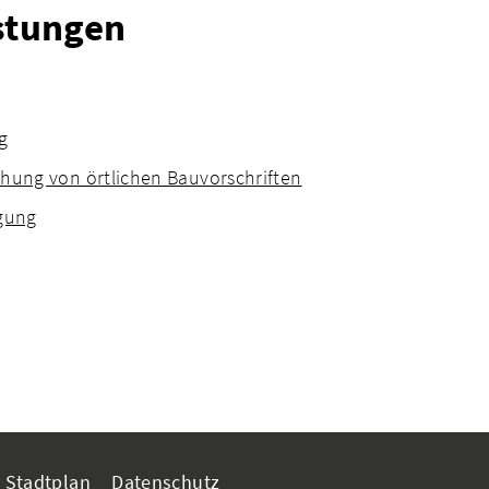
istungen
g
hung von örtlichen Bauvorschriften
gung
Stadtplan
Datenschutz