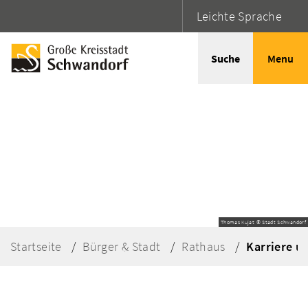
Leichte Sprache
Suche
Menu
Thomas Kujat © Stadt Schwandorf
Startseite
Bürger & Stadt
Rathaus
Karriere u