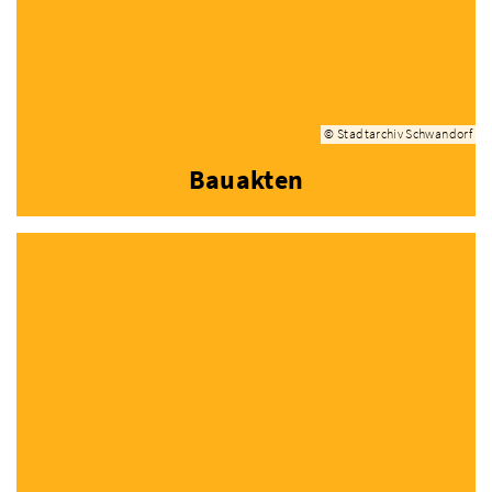
© Stadtarchiv Schwandorf
Bauakten