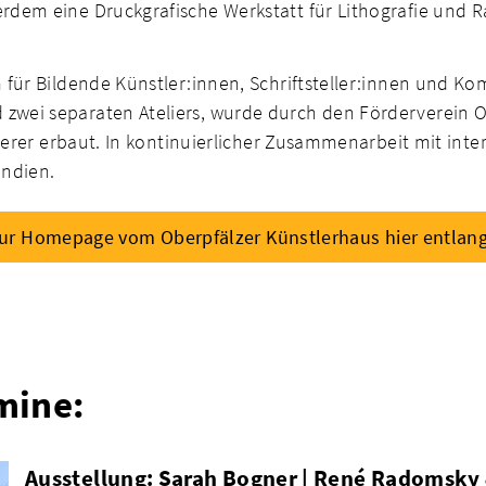
dem eine Druckgrafische Werkstatt für Lithografie und Ra
für Bildende Künstler:innen, Schriftsteller:innen und Ko
ei separaten Ateliers, wurde durch den Förderverein Ob
rderer erbaut. In kontinuierlicher Zusammenarbeit mit int
endien.
ur Homepage vom Oberpfälzer Künstlerhaus hier entlan
mine:
Ausstellung: Sarah Bogner | René Radomsky 