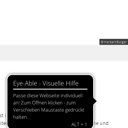
© Herbert Bürger
t in der Oberpfalz.
leitend dazu werden Künstler:innengespräche und