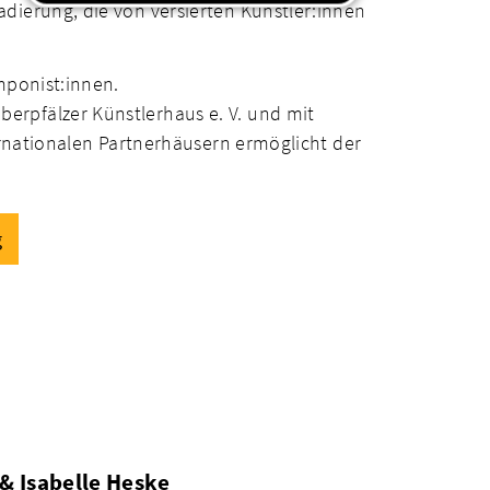
dierung, die von versierten Künstler:innen
mponist:innen.
erpfälzer Künstlerhaus e. V. und mit
ernationalen Partnerhäusern ermöglicht der
g
& Isabelle Heske