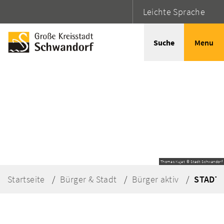
Leichte Sprache
Suche
Menu
Thomas Kujat © Stadt Schwandorf
Startseite
Bürger & Stadt
Bürger aktiv
STADT