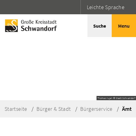
Leichte Sprache
Suche
Menu
Thomas Kujat © Stadt Schwandorf
Startseite
Bürger & Stadt
Bürgerservice
Ämter