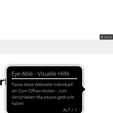
© Canva
rf, Büchelkühn,