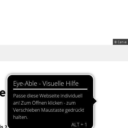
© Canva
er Badesaison
is 20:00 Uhr
geöffnet.