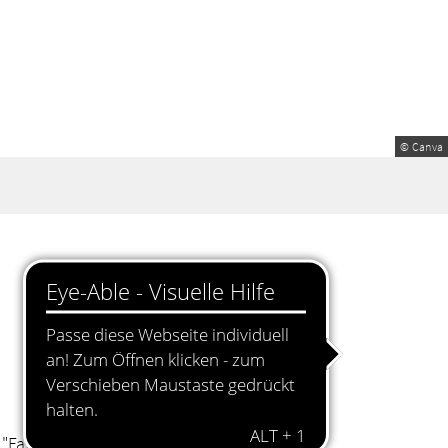
© Canva
i "Fahnenweihe" vor.