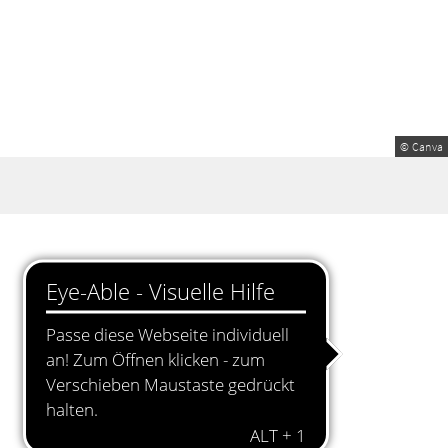
© Canva
.