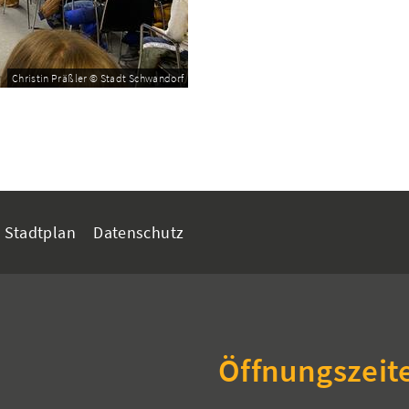
Christin Präßler © Stadt Schwandorf
Stadtplan
Datenschutz
Öffnungszeit