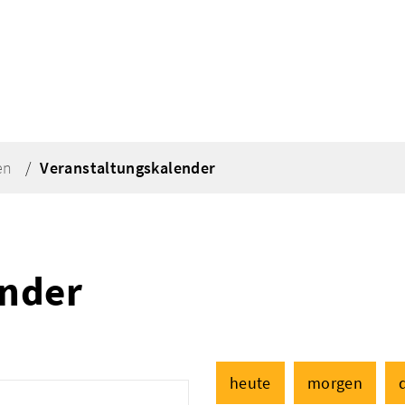
en
Veranstaltungskalender
ender
heute
morgen