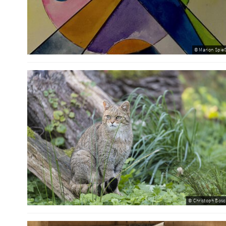
© Marion Spieß
© Christoph Bosc