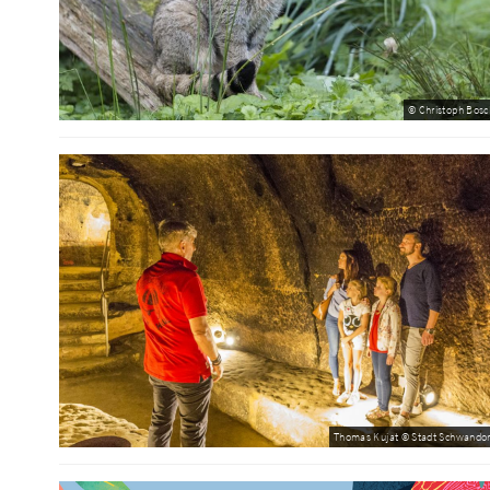
© Christoph Bosc
Thomas Kujat © Stadt Schwandor