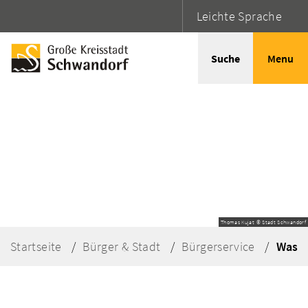
Leichte Sprache
Suche
Menu
Thomas Kujat © Stadt Schwandorf
Startseite
Bürger & Stadt
Bürgerservice
Was e